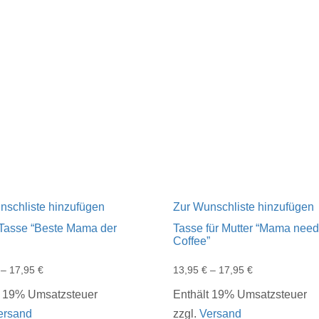
nschliste hinzufügen
Zur Wunschliste hinzufügen
asse “Beste Mama der
Tasse für Mutter “Mama nee
Coffee”
–
17,95
€
13,95
€
–
17,95
€
t 19% Umsatzsteuer
Enthält 19% Umsatzsteuer
ersand
zzgl.
Versand