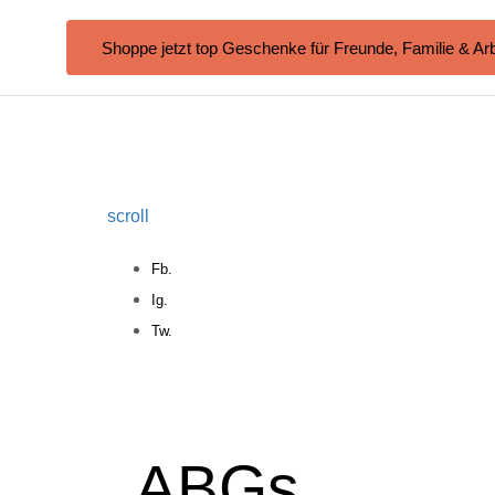
Shoppe jetzt top Geschenke für Freunde, Familie & Arb
scroll
Fb.
Ig.
Tw.
ABGs