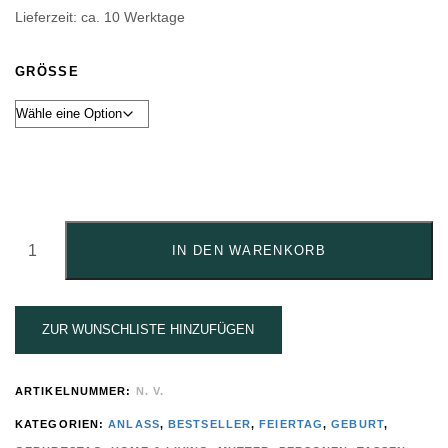
Lieferzeit: ca. 10 Werktage
GRÖSSE
MAMA
TASSE
IN DEN WARENKORB
ZUR
GEBURT
QUANTITY
ZUR WUNSCHLISTE HINZUFÜGEN
ARTIKELNUMMER:
N. V.
KATEGORIEN:
ANLASS
,
BESTSELLER
,
FEIERTAG
,
GEBURT
,